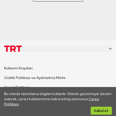
KURUMSAL
Kullanım Koşulları
KANAL SİTELERİ
Gizlilik Politikası ve Aydınlatma Metni
Çerez Politikası
SİTELER
Bu sitede tanımlama bilgileri kullanılır. Sitede gezinmeye devam
İletişim
ederek, çerez kullanımımızı kabul etmiş olursunuz.
Çerez
Politikası
CANLI YAYINLAR
Her hakkı saklıdır. ©2026 TRT. Bağlantı yoluyla gidilen dış
Kabul et
sitelerin içeriklerinden TRT sorumlu değildir.