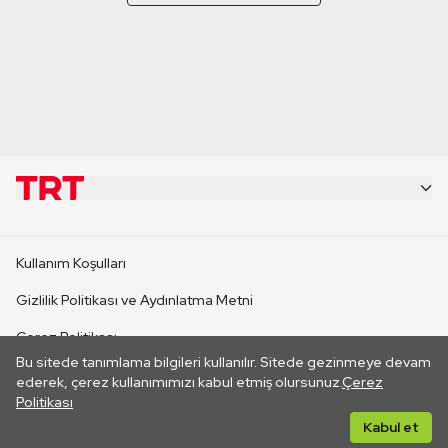
KURUMSAL
Kullanım Koşulları
KANAL SİTELERİ
Gizlilik Politikası ve Aydınlatma Metni
Çerez Politikası
SİTELER
Bu sitede tanımlama bilgileri kullanılır. Sitede gezinmeye devam
İletişim
ederek, çerez kullanımımızı kabul etmiş olursunuz.
Çerez
Politikası
CANLI YAYINLAR
Her hakkı saklıdır. ©2026 TRT. Bağlantı yoluyla gidilen dış
Kabul et
sitelerin içeriklerinden TRT sorumlu değildir.