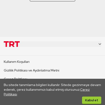
KURUMSAL
Kullanım Koşulları
KANAL SİTELERİ
Gizlilik Politikası ve Aydınlatma Metni
Çerez Politikası
SİTELER
Bu sitede tanımlama bilgileri kullanılır. Sitede gezinmeye devam
İletişim
ederek, çerez kullanımımızı kabul etmiş olursunuz.
Çerez
Politikası
CANLI YAYINLAR
Her hakkı saklıdır. ©2026 TRT. Bağlantı yoluyla gidilen dış
Kabul et
sitelerin içeriklerinden TRT sorumlu değildir.