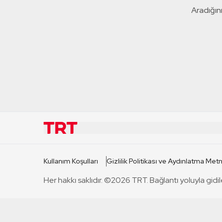
Aradığını
KURUMSAL
KANAL
Kullanım Koşulları
Gizlilik Politikası ve Aydınlatma Metn
TRT Hakkında
TRT 1
Her hakkı saklıdır. ©2026 TRT. Bağlantı yoluyla gidil
Mevzuat
TRT 2
Basın Açıklamaları
TRT Belge
Bize Ulaşın
TRT Habe