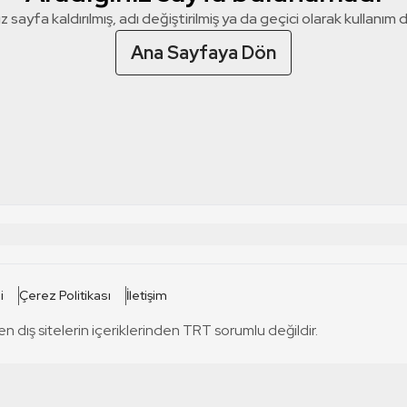
z sayfa kaldırılmış, adı değiştirilmiş ya da geçici olarak kullanım dış
Ana Sayfaya Dön
 SİTELERİ
SİTELER
i
Çerez Politikası
İletişim
TRT Kürdi
tabii
T
en dış sitelerin içeriklerinden TRT sorumlu değildir.
TRT World
TRT Dinle
T
sel
TRT Arabi
Engelsiz TRT
T
r
TRT Eba İlkokul
TRT 12 Punto
T