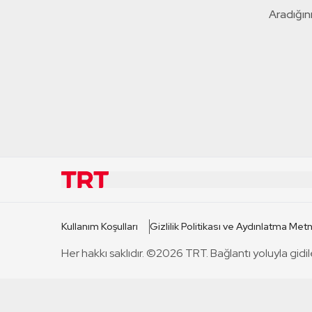
Aradığını
KURUMSAL
KANAL
Kullanım Koşulları
Gizlilik Politikası ve Aydınlatma Metn
TRT Hakkında
TRT 1
Her hakkı saklıdır. ©2026 TRT. Bağlantı yoluyla gidil
Mevzuat
TRT 2
Basın Açıklamaları
TRT Belge
Bize Ulaşın
TRT Habe