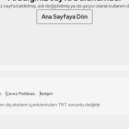
z sayfa kaldırılmış, adı değiştirilmiş ya da geçici olarak kullanım dış
Ana Sayfaya Dön
 SİTELERİ
SİTELER
i
Çerez Politikası
İletişim
TRT Kürdi
tabii
T
en dış sitelerin içeriklerinden TRT sorumlu değildir.
TRT World
TRT Dinle
T
sel
TRT Arabi
Engelsiz TRT
T
r
TRT Eba İlkokul
TRT 12 Punto
T