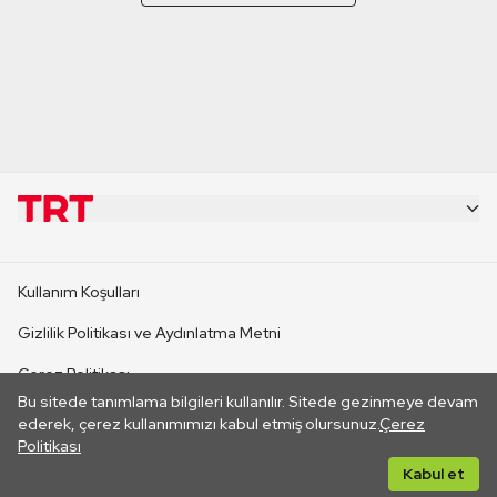
KURUMSAL
Kullanım Koşulları
KANAL SİTELERİ
Gizlilik Politikası ve Aydınlatma Metni
Çerez Politikası
SİTELER
Bu sitede tanımlama bilgileri kullanılır. Sitede gezinmeye devam
İletişim
ederek, çerez kullanımımızı kabul etmiş olursunuz.
Çerez
Politikası
CANLI YAYINLAR
Her hakkı saklıdır. ©2026 TRT. Bağlantı yoluyla gidilen dış
Kabul et
sitelerin içeriklerinden TRT sorumlu değildir.