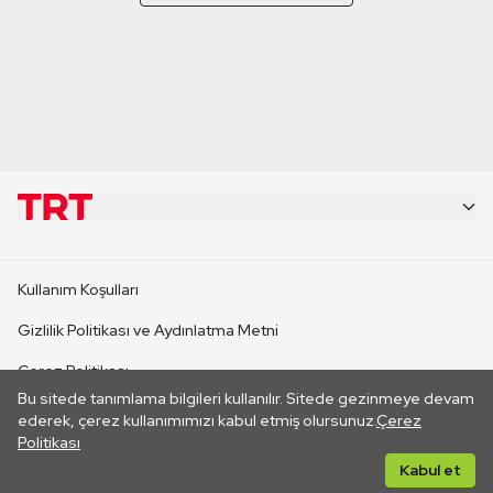
KURUMSAL
Kullanım Koşulları
KANAL SİTELERİ
Gizlilik Politikası ve Aydınlatma Metni
Çerez Politikası
SİTELER
Bu sitede tanımlama bilgileri kullanılır. Sitede gezinmeye devam
İletişim
ederek, çerez kullanımımızı kabul etmiş olursunuz.
Çerez
Politikası
CANLI YAYINLAR
Her hakkı saklıdır. ©2026 TRT. Bağlantı yoluyla gidilen dış
Kabul et
sitelerin içeriklerinden TRT sorumlu değildir.