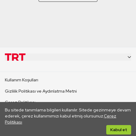
KURUMSAL
Kullanım Koşulları
KANAL SİTELERİ
Gizlilik Politikası ve Aydınlatma Metni
Çerez Politikası
SİTELER
Bu sitede tanımlama bilgileri kullanılır. Sitede gezinmeye devam
İletişim
ederek, çerez kullanımımızı kabul etmiş olursunuz.
Çerez
Politikası
CANLI YAYINLAR
Her hakkı saklıdır. ©2026 TRT. Bağlantı yoluyla gidilen dış
Kabul et
sitelerin içeriklerinden TRT sorumlu değildir.