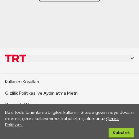
KURUMSAL
Kullanım Koşulları
KANAL SİTELERİ
Gizlilik Politikası ve Aydınlatma Metni
Çerez Politikası
SİTELER
Bu sitede tanımlama bilgileri kullanılır. Sitede gezinmeye devam
İletişim
ederek, çerez kullanımımızı kabul etmiş olursunuz.
Çerez
Politikası
CANLI YAYINLAR
Her hakkı saklıdır. ©2026 TRT. Bağlantı yoluyla gidilen dış
Kabul et
sitelerin içeriklerinden TRT sorumlu değildir.