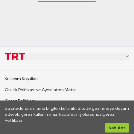
KURUMSAL
Kullanım Koşulları
KANAL SİTELERİ
Gizlilik Politikası ve Aydınlatma Metni
Çerez Politikası
SİTELER
Bu sitede tanımlama bilgileri kullanılır. Sitede gezinmeye devam
İletişim
ederek, çerez kullanımımızı kabul etmiş olursunuz.
Çerez
Politikası
CANLI YAYINLAR
Her hakkı saklıdır. ©2026 TRT. Bağlantı yoluyla gidilen dış
Kabul et
sitelerin içeriklerinden TRT sorumlu değildir.