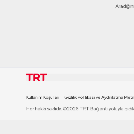
Aradığını
KURUMSAL
KANAL
Kullanım Koşulları
Gizlilik Politikası ve Aydınlatma Metn
TRT Hakkında
TRT 1
Her hakkı saklıdır. ©2026 TRT. Bağlantı yoluyla gidil
Mevzuat
TRT 2
Basın Açıklamaları
TRT Belge
Bize Ulaşın
TRT Habe