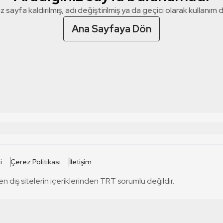
z sayfa kaldırılmış, adı değiştirilmiş ya da geçici olarak kullanım dış
Ana Sayfaya Dön
 SİTELERİ
SİTELER
i
Çerez Politikası
İletişim
TRT Kürdi
tabii
T
en dış sitelerin içeriklerinden TRT sorumlu değildir.
TRT World
TRT Dinle
T
sel
TRT Arabi
Engelsiz TRT
T
r
TRT Eba İlkokul
TRT 12 Punto
T