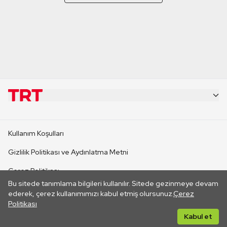
KURUMSAL
Kullanım Koşulları
KANAL SİTELERİ
Gizlilik Politikası ve Aydınlatma Metni
Çerez Politikası
SİTELER
Bu sitede tanımlama bilgileri kullanılır. Sitede gezinmeye devam
İletişim
ederek, çerez kullanımımızı kabul etmiş olursunuz.
Çerez
Politikası
CANLI YAYINLAR
Her hakkı saklıdır. ©2026 TRT. Bağlantı yoluyla gidilen dış
Kabul et
sitelerin içeriklerinden TRT sorumlu değildir.