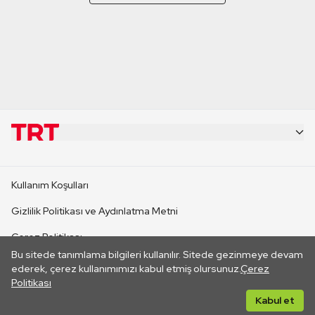
KURUMSAL
Kullanım Koşulları
KANAL SİTELERİ
Gizlilik Politikası ve Aydınlatma Metni
Çerez Politikası
SİTELER
Bu sitede tanımlama bilgileri kullanılır. Sitede gezinmeye devam
İletişim
ederek, çerez kullanımımızı kabul etmiş olursunuz.
Çerez
Politikası
CANLI YAYINLAR
Her hakkı saklıdır. ©2026 TRT. Bağlantı yoluyla gidilen dış
Kabul et
sitelerin içeriklerinden TRT sorumlu değildir.