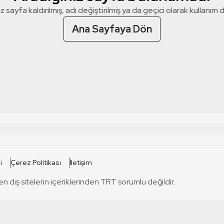
z sayfa kaldırılmış, adı değiştirilmiş ya da geçici olarak kullanım dış
Ana Sayfaya Dön
 SİTELERİ
SİTELER
i
Çerez Politikası
İletişim
TRT Kürdi
tabii
T
en dış sitelerin içeriklerinden TRT sorumlu değildir.
TRT World
TRT Dinle
T
sel
TRT Arabi
Engelsiz TRT
T
r
TRT Eba İlkokul
TRT 12 Punto
T