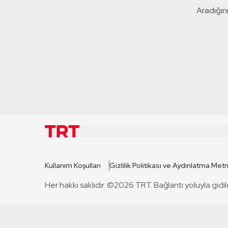
Aradığını
KURUMSAL
KANAL
Kullanım Koşulları
Gizlilik Politikası ve Aydınlatma Metn
TRT Hakkında
TRT 1
Her hakkı saklıdır. ©2026 TRT. Bağlantı yoluyla gidil
Mevzuat
TRT 2
Basın Açıklamaları
TRT Belge
Bize Ulaşın
TRT Habe