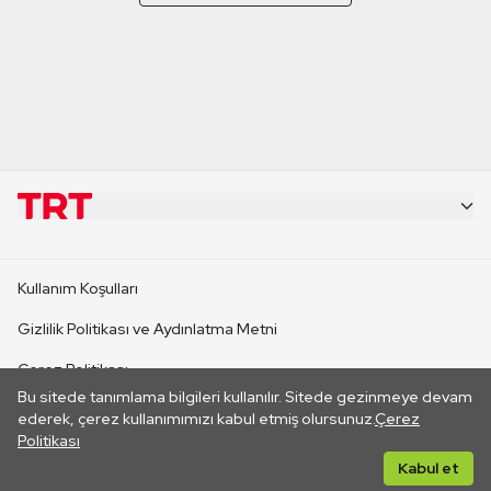
KURUMSAL
Kullanım Koşulları
KANAL SİTELERİ
Gizlilik Politikası ve Aydınlatma Metni
Çerez Politikası
SİTELER
Bu sitede tanımlama bilgileri kullanılır. Sitede gezinmeye devam
İletişim
ederek, çerez kullanımımızı kabul etmiş olursunuz.
Çerez
Politikası
CANLI YAYINLAR
Her hakkı saklıdır. ©2026 TRT. Bağlantı yoluyla gidilen dış
Kabul et
sitelerin içeriklerinden TRT sorumlu değildir.