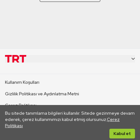
KURUMSAL
Kullanım Koşulları
KANAL SİTELERİ
Gizlilik Politikası ve Aydınlatma Metni
Çerez Politikası
SİTELER
Bu sitede tanımlama bilgileri kullanılır. Sitede gezinmeye devam
İletişim
ederek, çerez kullanımımızı kabul etmiş olursunuz.
Çerez
Politikası
CANLI YAYINLAR
Her hakkı saklıdır. ©2026 TRT. Bağlantı yoluyla gidilen dış
Kabul et
sitelerin içeriklerinden TRT sorumlu değildir.