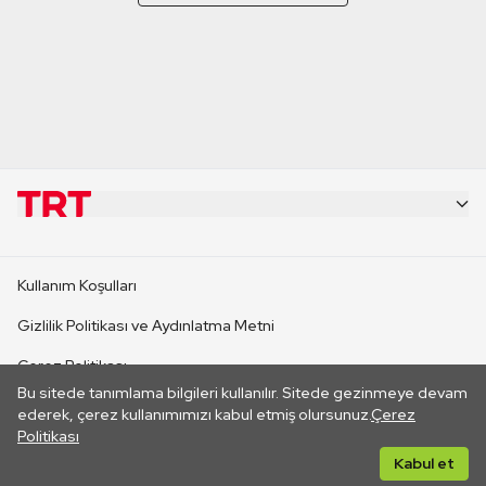
KURUMSAL
Kullanım Koşulları
KANAL SİTELERİ
Gizlilik Politikası ve Aydınlatma Metni
Çerez Politikası
SİTELER
Bu sitede tanımlama bilgileri kullanılır. Sitede gezinmeye devam
İletişim
ederek, çerez kullanımımızı kabul etmiş olursunuz.
Çerez
Politikası
CANLI YAYINLAR
Her hakkı saklıdır. ©2026 TRT. Bağlantı yoluyla gidilen dış
Kabul et
sitelerin içeriklerinden TRT sorumlu değildir.