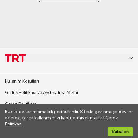
KURUMSAL
Kullanım Koşulları
KANAL SİTELERİ
Gizlilik Politikası ve Aydınlatma Metni
Çerez Politikası
SİTELER
Bu sitede tanımlama bilgileri kullanılır. Sitede gezinmeye devam
İletişim
ederek, çerez kullanımımızı kabul etmiş olursunuz.
Çerez
Politikası
CANLI YAYINLAR
Her hakkı saklıdır. ©2026 TRT. Bağlantı yoluyla gidilen dış
Kabul et
sitelerin içeriklerinden TRT sorumlu değildir.