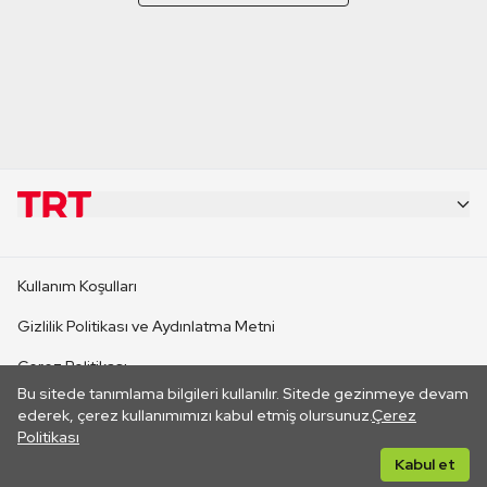
KURUMSAL
Kullanım Koşulları
KANAL SİTELERİ
Gizlilik Politikası ve Aydınlatma Metni
Çerez Politikası
SİTELER
Bu sitede tanımlama bilgileri kullanılır. Sitede gezinmeye devam
İletişim
ederek, çerez kullanımımızı kabul etmiş olursunuz.
Çerez
Politikası
CANLI YAYINLAR
Her hakkı saklıdır. ©2026 TRT. Bağlantı yoluyla gidilen dış
Kabul et
sitelerin içeriklerinden TRT sorumlu değildir.