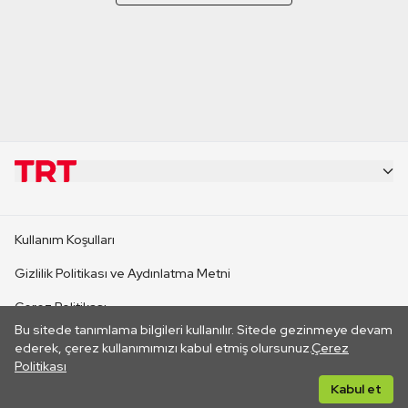
KURUMSAL
Kullanım Koşulları
KANAL SİTELERİ
Gizlilik Politikası ve Aydınlatma Metni
Çerez Politikası
SİTELER
Bu sitede tanımlama bilgileri kullanılır. Sitede gezinmeye devam
İletişim
ederek, çerez kullanımımızı kabul etmiş olursunuz.
Çerez
Politikası
CANLI YAYINLAR
Her hakkı saklıdır. ©2026 TRT. Bağlantı yoluyla gidilen dış
Kabul et
sitelerin içeriklerinden TRT sorumlu değildir.