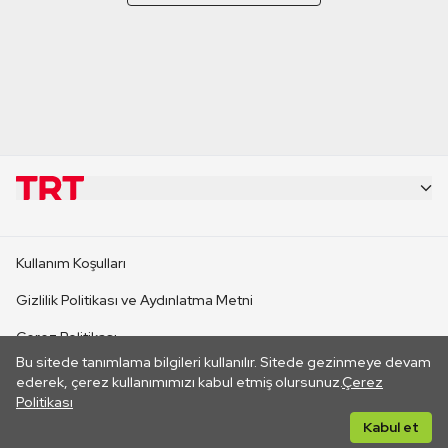
KURUMSAL
Kullanım Koşulları
KANAL SİTELERİ
Gizlilik Politikası ve Aydınlatma Metni
Çerez Politikası
SİTELER
Bu sitede tanımlama bilgileri kullanılır. Sitede gezinmeye devam
İletişim
ederek, çerez kullanımımızı kabul etmiş olursunuz.
Çerez
Politikası
CANLI YAYINLAR
Her hakkı saklıdır. ©2026 TRT. Bağlantı yoluyla gidilen dış
Kabul et
sitelerin içeriklerinden TRT sorumlu değildir.