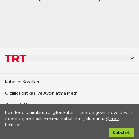
KURUMSAL
Kullanım Koşulları
KANAL SİTELERİ
Gizlilik Politikası ve Aydınlatma Metni
Çerez Politikası
SİTELER
Bu sitede tanımlama bilgileri kullanılır. Sitede gezinmeye devam
İletişim
ederek, çerez kullanımımızı kabul etmiş olursunuz.
Çerez
Politikası
CANLI YAYINLAR
Her hakkı saklıdır. ©2026 TRT. Bağlantı yoluyla gidilen dış
Kabul et
sitelerin içeriklerinden TRT sorumlu değildir.