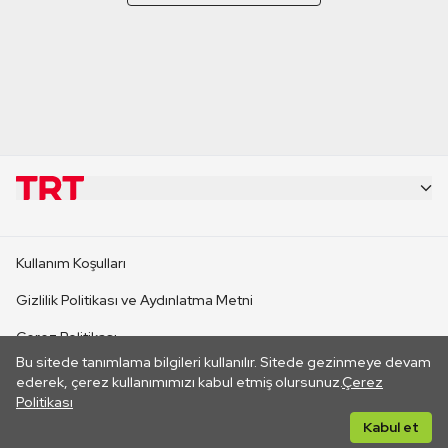
KURUMSAL
Kullanım Koşulları
KANAL SİTELERİ
Gizlilik Politikası ve Aydınlatma Metni
Çerez Politikası
SİTELER
Bu sitede tanımlama bilgileri kullanılır. Sitede gezinmeye devam
İletişim
ederek, çerez kullanımımızı kabul etmiş olursunuz.
Çerez
Politikası
CANLI YAYINLAR
Her hakkı saklıdır. ©2026 TRT. Bağlantı yoluyla gidilen dış
Kabul et
sitelerin içeriklerinden TRT sorumlu değildir.