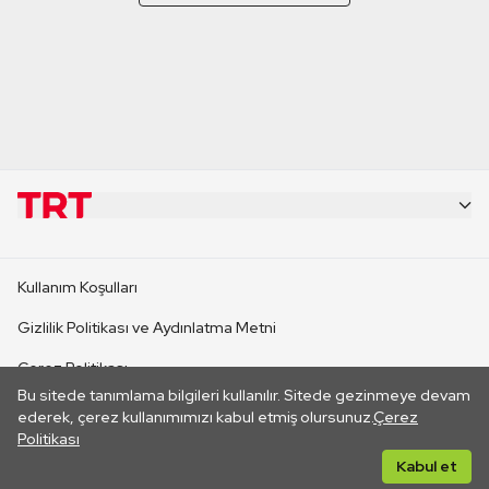
KURUMSAL
Kullanım Koşulları
KANAL SİTELERİ
Gizlilik Politikası ve Aydınlatma Metni
Çerez Politikası
SİTELER
Bu sitede tanımlama bilgileri kullanılır. Sitede gezinmeye devam
İletişim
ederek, çerez kullanımımızı kabul etmiş olursunuz.
Çerez
Politikası
CANLI YAYINLAR
Her hakkı saklıdır. ©2026 TRT. Bağlantı yoluyla gidilen dış
Kabul et
sitelerin içeriklerinden TRT sorumlu değildir.