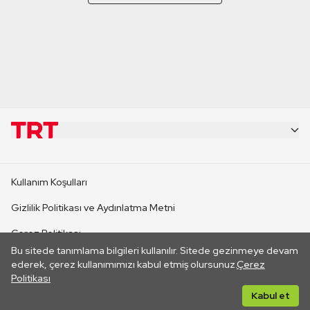
KURUMSAL
Kullanım Koşulları
KANAL SİTELERİ
Gizlilik Politikası ve Aydınlatma Metni
Çerez Politikası
SİTELER
Bu sitede tanımlama bilgileri kullanılır. Sitede gezinmeye devam
İletişim
ederek, çerez kullanımımızı kabul etmiş olursunuz.
Çerez
Politikası
CANLI YAYINLAR
Her hakkı saklıdır. ©2026 TRT. Bağlantı yoluyla gidilen dış
Kabul et
sitelerin içeriklerinden TRT sorumlu değildir.