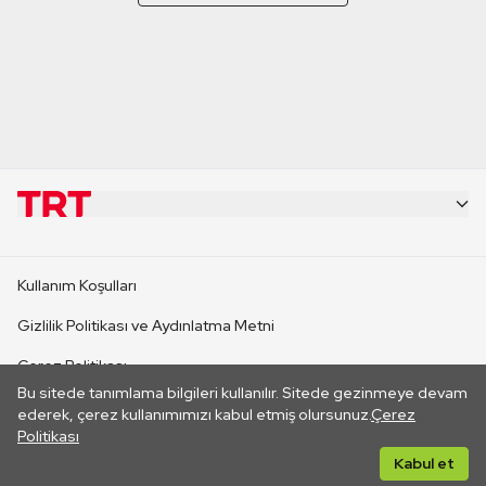
KURUMSAL
Kullanım Koşulları
KANAL SİTELERİ
Gizlilik Politikası ve Aydınlatma Metni
Çerez Politikası
SİTELER
Bu sitede tanımlama bilgileri kullanılır. Sitede gezinmeye devam
İletişim
ederek, çerez kullanımımızı kabul etmiş olursunuz.
Çerez
Politikası
CANLI YAYINLAR
Her hakkı saklıdır. ©2026 TRT. Bağlantı yoluyla gidilen dış
Kabul et
sitelerin içeriklerinden TRT sorumlu değildir.