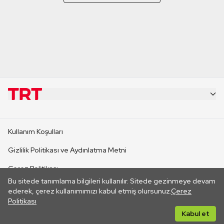
KURUMSAL
Kullanım Koşulları
KANAL SİTELERİ
Gizlilik Politikası ve Aydınlatma Metni
Çerez Politikası
SİTELER
Bu sitede tanımlama bilgileri kullanılır. Sitede gezinmeye devam
İletişim
ederek, çerez kullanımımızı kabul etmiş olursunuz.
Çerez
Politikası
CANLI YAYINLAR
Her hakkı saklıdır. ©2026 TRT. Bağlantı yoluyla gidilen dış
Kabul et
sitelerin içeriklerinden TRT sorumlu değildir.