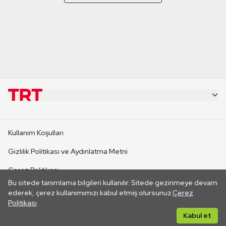
KURUMSAL
Kullanım Koşulları
KANAL SİTELERİ
Gizlilik Politikası ve Aydınlatma Metni
Çerez Politikası
SİTELER
Bu sitede tanımlama bilgileri kullanılır. Sitede gezinmeye devam
İletişim
ederek, çerez kullanımımızı kabul etmiş olursunuz.
Çerez
Politikası
CANLI YAYINLAR
Her hakkı saklıdır. ©2026 TRT. Bağlantı yoluyla gidilen dış
Kabul et
sitelerin içeriklerinden TRT sorumlu değildir.