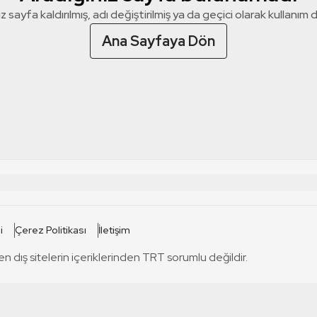
z sayfa kaldırılmış, adı değiştirilmiş ya da geçici olarak kullanım dış
Ana Sayfaya Dön
 SİTELERİ
SİTELER
i
Çerez Politikası
İletişim
TRT Kürdi
tabii
T
en dış sitelerin içeriklerinden TRT sorumlu değildir.
TRT World
TRT Dinle
T
sel
TRT Arabi
Engelsiz TRT
T
r
TRT Eba İlkokul
TRT 12 Punto
T