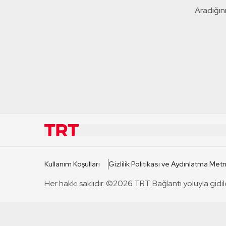
Aradığını
KURUMSAL
KANAL
Kullanım Koşulları
Gizlilik Politikası ve Aydınlatma Metn
TRT Hakkında
TRT 1
Her hakkı saklıdır. ©2026 TRT. Bağlantı yoluyla gidil
Mevzuat
TRT 2
Basın Açıklamaları
TRT Belge
Bize Ulaşın
TRT Habe