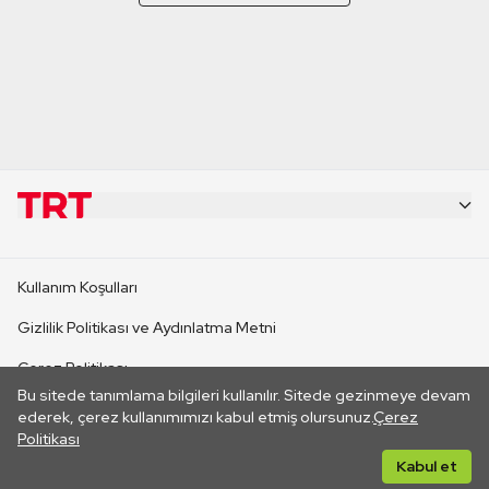
KURUMSAL
Kullanım Koşulları
KANAL SİTELERİ
Gizlilik Politikası ve Aydınlatma Metni
Çerez Politikası
SİTELER
Bu sitede tanımlama bilgileri kullanılır. Sitede gezinmeye devam
İletişim
ederek, çerez kullanımımızı kabul etmiş olursunuz.
Çerez
Politikası
CANLI YAYINLAR
Her hakkı saklıdır. ©2026 TRT. Bağlantı yoluyla gidilen dış
Kabul et
sitelerin içeriklerinden TRT sorumlu değildir.