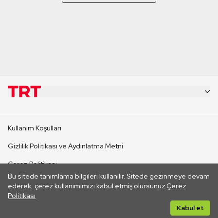
KURUMSAL
Kullanım Koşulları
KANAL SİTELERİ
Gizlilik Politikası ve Aydınlatma Metni
Çerez Politikası
SİTELER
Bu sitede tanımlama bilgileri kullanılır. Sitede gezinmeye devam
İletişim
ederek, çerez kullanımımızı kabul etmiş olursunuz.
Çerez
Politikası
CANLI YAYINLAR
Her hakkı saklıdır. ©2026 TRT. Bağlantı yoluyla gidilen dış
Kabul et
sitelerin içeriklerinden TRT sorumlu değildir.