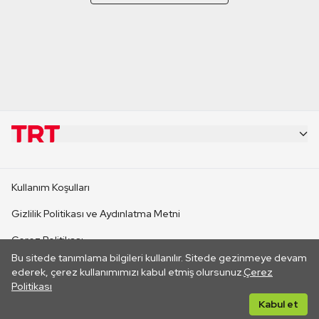
KURUMSAL
Kullanım Koşulları
KANAL SİTELERİ
Gizlilik Politikası ve Aydınlatma Metni
Çerez Politikası
SİTELER
Bu sitede tanımlama bilgileri kullanılır. Sitede gezinmeye devam
İletişim
ederek, çerez kullanımımızı kabul etmiş olursunuz.
Çerez
Politikası
CANLI YAYINLAR
Her hakkı saklıdır. ©2026 TRT. Bağlantı yoluyla gidilen dış
Kabul et
sitelerin içeriklerinden TRT sorumlu değildir.