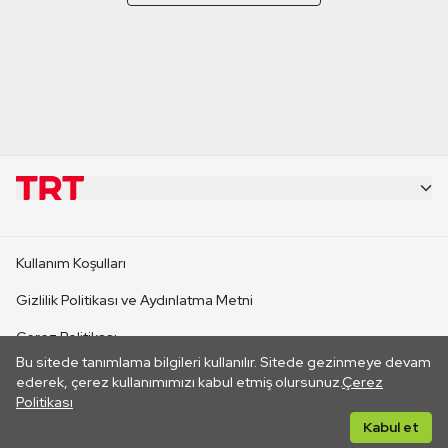
KURUMSAL
Kullanım Koşulları
KANAL SİTELERİ
Gizlilik Politikası ve Aydınlatma Metni
Çerez Politikası
SİTELER
Bu sitede tanımlama bilgileri kullanılır. Sitede gezinmeye devam
İletişim
ederek, çerez kullanımımızı kabul etmiş olursunuz.
Çerez
Politikası
CANLI YAYINLAR
Her hakkı saklıdır. ©2026 TRT. Bağlantı yoluyla gidilen dış
Kabul et
sitelerin içeriklerinden TRT sorumlu değildir.