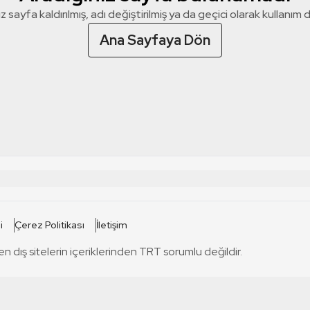
z sayfa kaldırılmış, adı değiştirilmiş ya da geçici olarak kullanım dış
Ana Sayfaya Dön
 SİTELERİ
SİTELER
i
Çerez Politikası
İletişim
TRT Kürdi
tabii
T
en dış sitelerin içeriklerinden TRT sorumlu değildir.
TRT World
TRT Dinle
T
sel
TRT Arabi
Engelsiz TRT
T
r
TRT Eba İlkokul
TRT 12 Punto
T