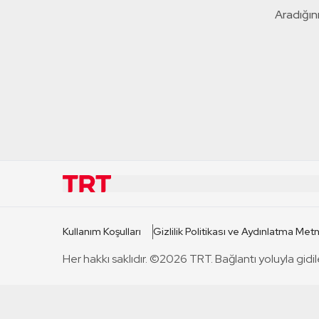
Aradığını
KURUMSAL
KANAL
Kullanım Koşulları
Gizlilik Politikası ve Aydınlatma Metn
TRT Hakkında
TRT 1
Her hakkı saklıdır. ©2026 TRT. Bağlantı yoluyla gidil
Mevzuat
TRT 2
Basın Açıklamaları
TRT Belge
Bize Ulaşın
TRT Habe