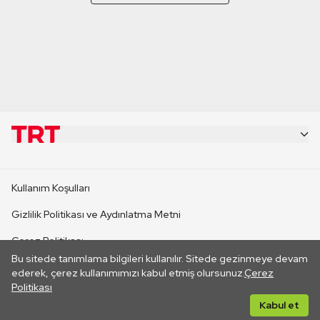
KURUMSAL
Kullanım Koşulları
KANAL SİTELERİ
Gizlilik Politikası ve Aydınlatma Metni
Çerez Politikası
SİTELER
Bu sitede tanımlama bilgileri kullanılır. Sitede gezinmeye devam
İletişim
ederek, çerez kullanımımızı kabul etmiş olursunuz.
Çerez
Politikası
CANLI YAYINLAR
Her hakkı saklıdır. ©2026 TRT. Bağlantı yoluyla gidilen dış
Kabul et
sitelerin içeriklerinden TRT sorumlu değildir.