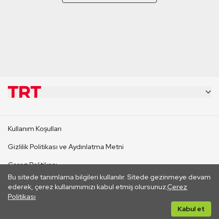
KURUMSAL
Kullanım Koşulları
KANAL SİTELERİ
Gizlilik Politikası ve Aydınlatma Metni
Çerez Politikası
SİTELER
Bu sitede tanımlama bilgileri kullanılır. Sitede gezinmeye devam
İletişim
ederek, çerez kullanımımızı kabul etmiş olursunuz.
Çerez
Politikası
CANLI YAYINLAR
Her hakkı saklıdır. ©2026 TRT. Bağlantı yoluyla gidilen dış
Kabul et
sitelerin içeriklerinden TRT sorumlu değildir.