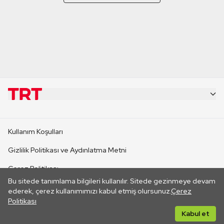
KURUMSAL
Kullanım Koşulları
KANAL SİTELERİ
Gizlilik Politikası ve Aydınlatma Metni
Çerez Politikası
SİTELER
Bu sitede tanımlama bilgileri kullanılır. Sitede gezinmeye devam
İletişim
ederek, çerez kullanımımızı kabul etmiş olursunuz.
Çerez
Politikası
CANLI YAYINLAR
Her hakkı saklıdır. ©2026 TRT. Bağlantı yoluyla gidilen dış
Kabul et
sitelerin içeriklerinden TRT sorumlu değildir.