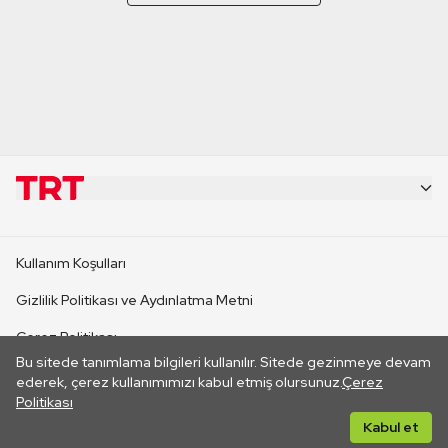
KURUMSAL
Kullanım Koşulları
KANAL SİTELERİ
Gizlilik Politikası ve Aydınlatma Metni
Çerez Politikası
SİTELER
Bu sitede tanımlama bilgileri kullanılır. Sitede gezinmeye devam
İletişim
ederek, çerez kullanımımızı kabul etmiş olursunuz.
Çerez
Politikası
CANLI YAYINLAR
Her hakkı saklıdır. ©2026 TRT. Bağlantı yoluyla gidilen dış
Kabul et
sitelerin içeriklerinden TRT sorumlu değildir.