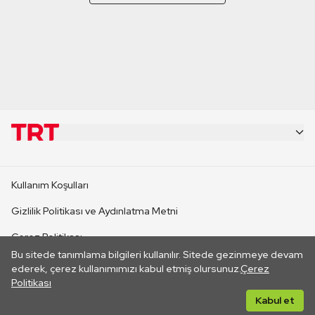
KURUMSAL
Kullanım Koşulları
KANAL SİTELERİ
Gizlilik Politikası ve Aydınlatma Metni
Çerez Politikası
SİTELER
Bu sitede tanımlama bilgileri kullanılır. Sitede gezinmeye devam
İletişim
ederek, çerez kullanımımızı kabul etmiş olursunuz.
Çerez
Politikası
CANLI YAYINLAR
Her hakkı saklıdır. ©2026 TRT. Bağlantı yoluyla gidilen dış
Kabul et
sitelerin içeriklerinden TRT sorumlu değildir.