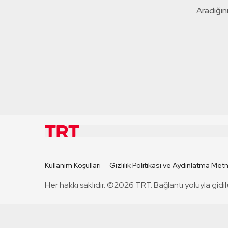
Aradığını
KURUMSAL
KANAL
Kullanım Koşulları
Gizlilik Politikası ve Aydınlatma Metn
TRT Hakkında
TRT 1
Her hakkı saklıdır. ©2026 TRT. Bağlantı yoluyla gidil
Mevzuat
TRT 2
Basın Açıklamaları
TRT Belge
Bize Ulaşın
TRT Habe