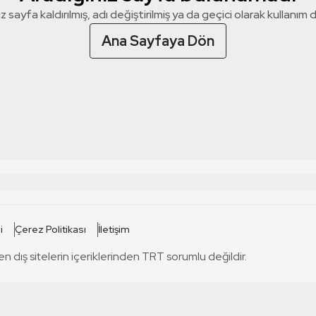
z sayfa kaldırılmış, adı değiştirilmiş ya da geçici olarak kullanım dış
Ana Sayfaya Dön
 SİTELERİ
SİTELER
i
Çerez Politikası
İletişim
TRT Kürdi
tabii
T
en dış sitelerin içeriklerinden TRT sorumlu değildir.
TRT World
TRT Dinle
T
sel
TRT Arabi
Engelsiz TRT
T
r
TRT Eba İlkokul
TRT 12 Punto
T