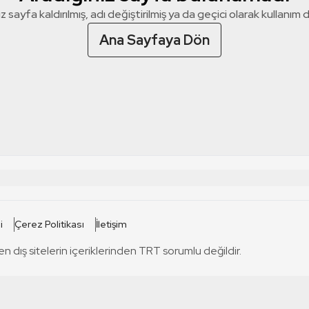
z sayfa kaldırılmış, adı değiştirilmiş ya da geçici olarak kullanım dış
Ana Sayfaya Dön
 SİTELERİ
SİTELER
i
Çerez Politikası
İletişim
TRT Kürdi
tabii
T
en dış sitelerin içeriklerinden TRT sorumlu değildir.
TRT World
TRT Dinle
T
sel
TRT Arabi
Engelsiz TRT
T
r
TRT Eba İlkokul
TRT 12 Punto
T