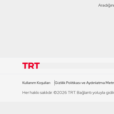
Aradığını
KURUMSAL
KANAL
Kullanım Koşulları
Gizlilik Politikası ve Aydınlatma Metn
TRT Hakkında
TRT 1
Her hakkı saklıdır. ©2026 TRT. Bağlantı yoluyla gidil
Mevzuat
TRT 2
Basın Açıklamaları
TRT Belge
Bize Ulaşın
TRT Habe