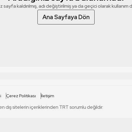
z sayfa kaldırılmış, adı değiştirilmiş ya da geçici olarak kullanım dış
Ana Sayfaya Dön
 SİTELERİ
SİTELER
i
Çerez Politikası
İletişim
TRT Kürdi
tabii
T
en dış sitelerin içeriklerinden TRT sorumlu değildir.
TRT World
TRT Dinle
T
sel
TRT Arabi
Engelsiz TRT
T
r
TRT Eba İlkokul
TRT 12 Punto
T