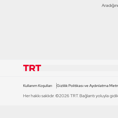
Aradığını
KURUMSAL
KANAL
Kullanım Koşulları
Gizlilik Politikası ve Aydınlatma Metn
TRT Hakkında
TRT 1
Her hakkı saklıdır. ©2026 TRT. Bağlantı yoluyla gidil
Mevzuat
TRT 2
Basın Açıklamaları
TRT Belge
Bize Ulaşın
TRT Habe