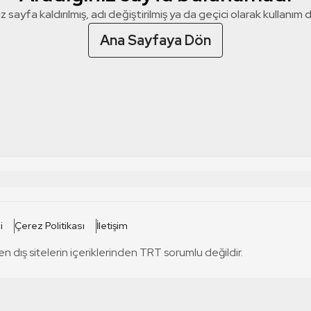
z sayfa kaldırılmış, adı değiştirilmiş ya da geçici olarak kullanım dış
Ana Sayfaya Dön
 SİTELERİ
SİTELER
i
Çerez Politikası
İletişim
TRT Kürdi
tabii
T
en dış sitelerin içeriklerinden TRT sorumlu değildir.
TRT World
TRT Dinle
T
sel
TRT Arabi
Engelsiz TRT
T
r
TRT Eba İlkokul
TRT 12 Punto
T