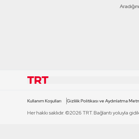
Aradığını
KURUMSAL
KANAL
Kullanım Koşulları
Gizlilik Politikası ve Aydınlatma Metn
TRT Hakkında
TRT 1
Her hakkı saklıdır. ©2026 TRT. Bağlantı yoluyla gidil
Mevzuat
TRT 2
Basın Açıklamaları
TRT Belge
Bize Ulaşın
TRT Habe