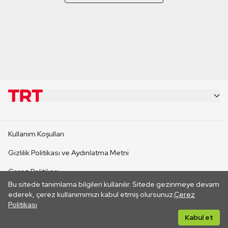
KURUMSAL
Kullanım Koşulları
KANAL SİTELERİ
Gizlilik Politikası ve Aydınlatma Metni
Çerez Politikası
SİTELER
Bu sitede tanımlama bilgileri kullanılır. Sitede gezinmeye devam
İletişim
ederek, çerez kullanımımızı kabul etmiş olursunuz.
Çerez
Politikası
CANLI YAYINLAR
Her hakkı saklıdır. ©2026 TRT. Bağlantı yoluyla gidilen dış
Kabul et
sitelerin içeriklerinden TRT sorumlu değildir.