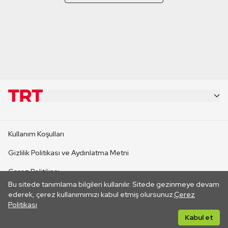
KURUMSAL
Kullanım Koşulları
KANAL SİTELERİ
Gizlilik Politikası ve Aydınlatma Metni
Çerez Politikası
SİTELER
Bu sitede tanımlama bilgileri kullanılır. Sitede gezinmeye devam
İletişim
ederek, çerez kullanımımızı kabul etmiş olursunuz.
Çerez
Politikası
CANLI YAYINLAR
Her hakkı saklıdır. ©2026 TRT. Bağlantı yoluyla gidilen dış
Kabul et
sitelerin içeriklerinden TRT sorumlu değildir.