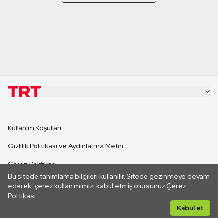
KURUMSAL
Kullanım Koşulları
KANAL SİTELERİ
Gizlilik Politikası ve Aydınlatma Metni
Çerez Politikası
SİTELER
Bu sitede tanımlama bilgileri kullanılır. Sitede gezinmeye devam
İletişim
ederek, çerez kullanımımızı kabul etmiş olursunuz.
Çerez
Politikası
CANLI YAYINLAR
Her hakkı saklıdır. ©2026 TRT. Bağlantı yoluyla gidilen dış
Kabul et
sitelerin içeriklerinden TRT sorumlu değildir.