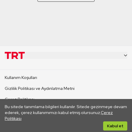
KURUMSAL
Kullanım Koşulları
KANAL SİTELERİ
Gizlilik Politikası ve Aydınlatma Metni
Çerez Politikası
SİTELER
Bu sitede tanımlama bilgileri kullanılır. Sitede gezinmeye devam
İletişim
ederek, çerez kullanımımızı kabul etmiş olursunuz.
Çerez
Politikası
CANLI YAYINLAR
Her hakkı saklıdır. ©2026 TRT. Bağlantı yoluyla gidilen dış
Kabul et
sitelerin içeriklerinden TRT sorumlu değildir.