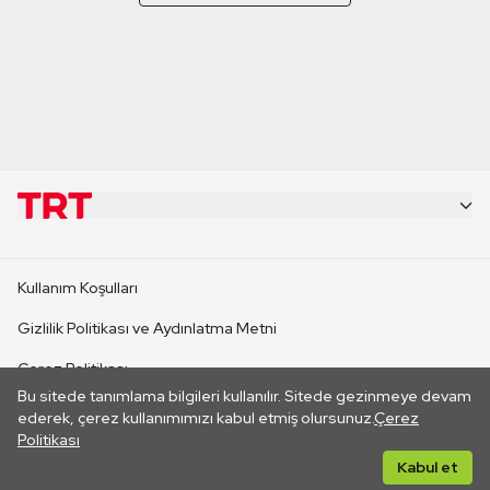
KURUMSAL
Kullanım Koşulları
KANAL SİTELERİ
Gizlilik Politikası ve Aydınlatma Metni
Çerez Politikası
SİTELER
Bu sitede tanımlama bilgileri kullanılır. Sitede gezinmeye devam
İletişim
ederek, çerez kullanımımızı kabul etmiş olursunuz.
Çerez
Politikası
CANLI YAYINLAR
Her hakkı saklıdır. ©2026 TRT. Bağlantı yoluyla gidilen dış
Kabul et
sitelerin içeriklerinden TRT sorumlu değildir.