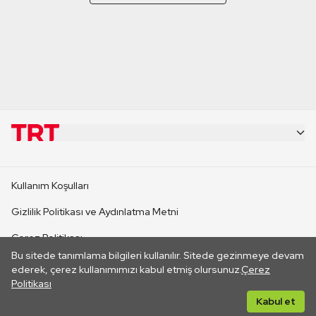
KURUMSAL
Kullanım Koşulları
KANAL SİTELERİ
Gizlilik Politikası ve Aydınlatma Metni
Çerez Politikası
SİTELER
Bu sitede tanımlama bilgileri kullanılır. Sitede gezinmeye devam
İletişim
ederek, çerez kullanımımızı kabul etmiş olursunuz.
Çerez
Politikası
CANLI YAYINLAR
Her hakkı saklıdır. ©2026 TRT. Bağlantı yoluyla gidilen dış
Kabul et
sitelerin içeriklerinden TRT sorumlu değildir.