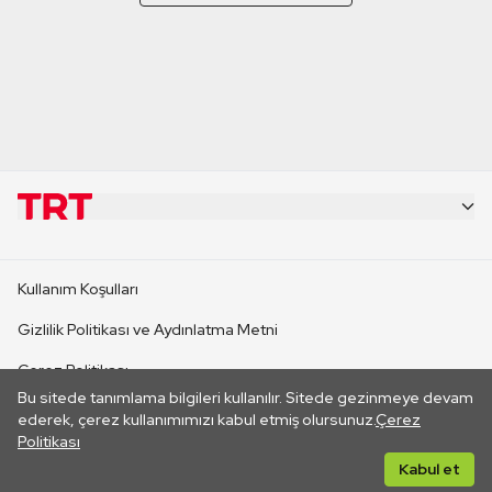
KURUMSAL
Kullanım Koşulları
KANAL SİTELERİ
Gizlilik Politikası ve Aydınlatma Metni
Çerez Politikası
SİTELER
Bu sitede tanımlama bilgileri kullanılır. Sitede gezinmeye devam
İletişim
ederek, çerez kullanımımızı kabul etmiş olursunuz.
Çerez
Politikası
CANLI YAYINLAR
Her hakkı saklıdır. ©2026 TRT. Bağlantı yoluyla gidilen dış
Kabul et
sitelerin içeriklerinden TRT sorumlu değildir.